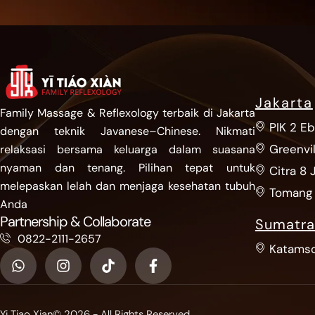
Jakarta
Family Massage & Reflexology terbaik di Jakarta
PIK 2 E
dengan teknik Javanese–Chinese. Nikmati
Greenvil
relaksasi bersama keluarga dalam suasana
nyaman dan tenang. Pilihan tepat untuk
Citra 8 
melepaskan lelah dan menjaga kesehatan tubuh
Tomang 
Anda
Partnership & Collaborate
Sumatra
0822-2111-2657
Katams
Yi Tiao Xian
© 2026 - All Rights Reserved