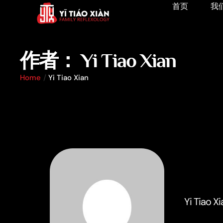
首页
我
作者：
Yi Tiao Xian
Home
/
Yi Tiao Xian
Yi Tiao Xi