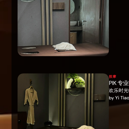
按摩
PIK 专
Yi Tia
by 