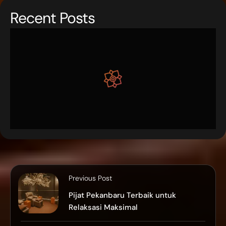
Recent Posts
Family Massage Tomang Yang
Nyaman & Profesional
10 April, 2026
Pijat Tomang Terbaik Untuk
Relaksasi Maksimal
4 April, 2026
Massage Tomang Terbaik: Hidden
Gems Untuk Relaksasi Maksimal
5 Februari, 2026
Temukan Layanan Reflexology
Profesional Di Jakarta Yang
Nyaman Dan Terjangkau
18 November, 2025